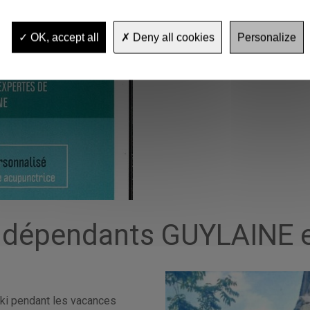
OK, accept all
Deny all cookies
Personalize
 indépendants GUYLAINE
ski pendant les vacances