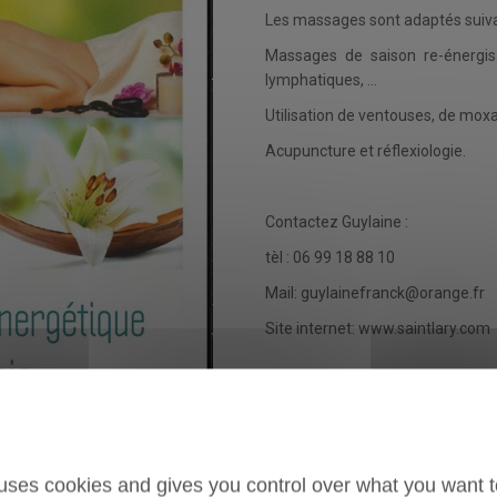
Les massages sont adaptés suivan
Massages de saison re-énergisa
lymphatiques, ...
Utilisation de ventouses, de moxas
Acupuncture et réflexiologie.
Contactez Guylaine :
tèl : 06 99 18 88 10
Mail: guylainefranck@orange.fr
Site internet: www.saintlary.com
 uses cookies and gives you control over what you want t