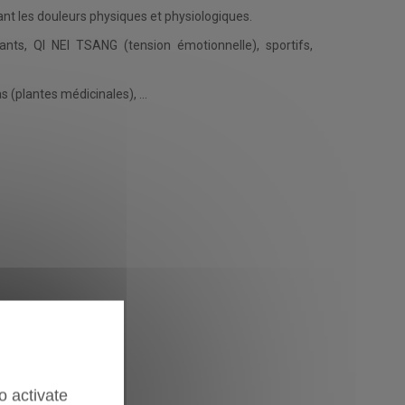
t les douleurs physiques et physiologiques.
nts, QI NEI TSANG (tension émotionnelle), sportifs,
 (plantes médicinales), ...
o activate