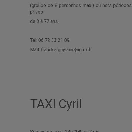
(groupe de 8 personnes maxi) ou hors période
privés
de 3 à 77 ans.
Tél: 06 72 33 21 89
Mail: francketguylaine@gmx.fr
TAXI Cyril
Service de taxi : 24h/24h et 7j/7j