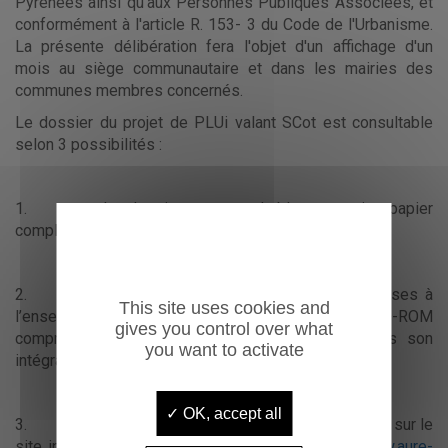
Pyrénées ainsi qu’aux Personnes Publiques Associées, et
conformément à l'article R. 153- 3 du Code de l'Urbanisme.
La présente délibération fera l'objet d'un affichage d'un
mois au siège communautaire et dans les mairies des
communes membres concernés.
Le dossier du projet de PLUi valant SCot est consultable
selon 3 possibilités :
1. Le dossier est consultable en version papier
complète au siège de la Communauté de communes.
2. Les pièces réglementaires sont transmises à
This site uses cookies and
l’ensemble des Communes du territoire sur 1 DVD-ROM
gives you control over what
comprenant le dossier de PLUi valant SCoT dans son
you want to activate
intégralité.
OK, accept all
3. Le dossier arrêté est également consultable sur le
site internet de la Communauté de communes :
www.aure-