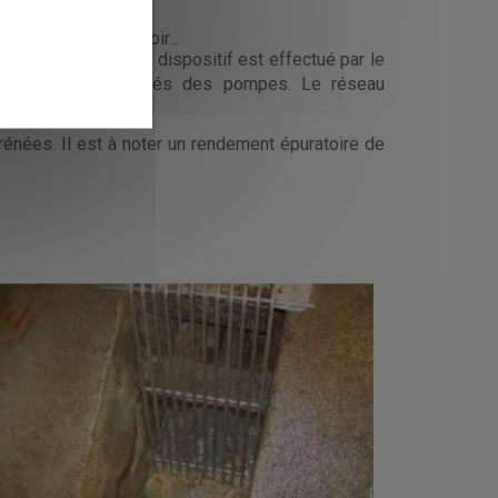
 équipements à prévoir...
le hebdomadaire du dispositif est effectué par le
des bachées et relevés des pompes.
Le réseau
rénées. Il est à noter un rendement épuratoire de