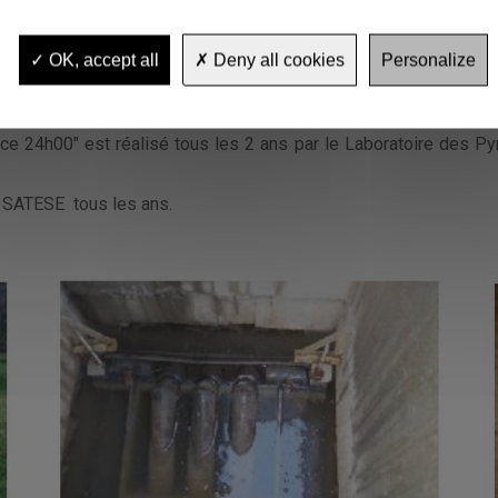
rages au travers de conseils d’exploitation (réglages, entretien,
ice en 2001, fonctionne par filtres plantés de roseaux.
U
n contrô
OK, accept all
Deny all cookies
Personalize
sins est réalisé ainsi qu'un contrôle du fonctionnement 
ravitaire d'une longueur de 2,9 km.
ance 24h00" est réalisé tous les 2 ans par le Laboratoire des Py
e SATESE tous les ans.