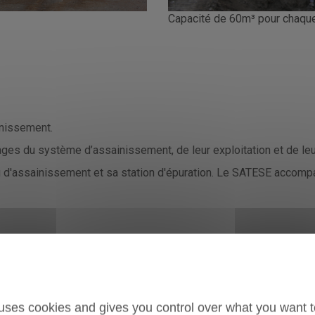
Capacité de 60m³ pour chaqu
nissement.
vrages du système d’assainissement, de leur exploitation et de le
 d'assainissement et sa station d'épuration. Le SATESE accompa
ue à l’exploitation des Stations d’Epuration (SATESE) a pour
t collectif, depuis l’assistance à l’élaboration des projets jus
 uses cookies and gives you control over what you want t
ation d’épuration grâce aux données de l’autosurveillance réglem