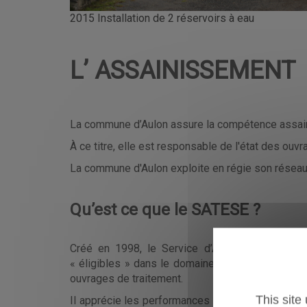
2015 Installation de 2 réservoirs à eau
L’ ASSAINISSEMENT
La commune d’Aulon assure la compétence assai
À ce titre, elle est responsable de l'état des ou
La commune d'Aulon exploite en régie son réseau
Qu’est ce que le SATESE ?
Créé en 1998, le Service d’Assistance Techniq
« éligibles » dans le domaine de l’assainissemen
ouvrages de traitement.
This site
Il apprécie les performances épuratoires de la st