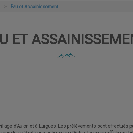
s
Eau et Assainissement
U ET ASSAINISSEM
village d'Aulon et à Lurgues. Les prélèvements sont effectués p
gionale de Santé puis à la mairie d'Aulon. La mairie affiche au