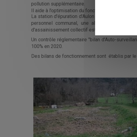
pollution supplémentaire.
Il aide à l’optimisation du fonctionnement des ouv
La station d'épuration d'Aulon a été mise en serv
personnel communal, une alternance des bas
d'assainissement collectif est de type séparatif g
Un contrôle réglementaire "bilan d'Auto-surveill
100% en 2020.
Des bilans de fonctionnement sont établis par l