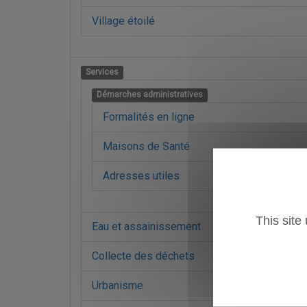
Village étoilé
Services
Démarches administratives
Formalités en ligne
Maisons de Santé
Adresses utiles
This site
Eau et assainissement
Collecte des déchets
Urbanisme